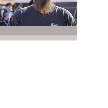
Company Information
​Factory Service
User Registration
VECTOR GLIDE Co.,Ltd
610-12 R-DEPOT 3F D, Nishigo-cho, Nagano-
shi, Nagano, Japan.
380-0845