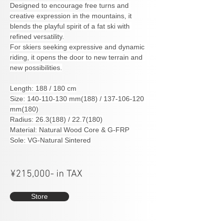
Designed to encourage free turns and 
creative expression in the mountains, it 
blends the playful spirit of a fat ski with 
refined versatility.
For skiers seeking expressive and dynamic 
riding, it opens the door to new terrain and 
new possibilities.
Length: 188 / 180 cm
Size: 140-110-130 mm(188) / 137-106-120 
mm(180)
Radius: 26.3(188) / 22.7(180)
Material: Natural Wood Core & G-FRP
Sole: VG-Natural Sintered
¥215,000- in TAX
Store