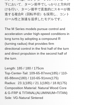
下において、ターン前半でしっかりと方向付
けを行い、ターン後半で直進的にスキーが推
進する複合
R
（回転半径）を採用し、コント
ロール性と加速を追求したモデルです。
​The M Series models pursue control and 
acceleration under high-speed conditions in 
long turns by adopting a compound R 
(turning radius) that provides firm 
directional control in the first half of the turn 
and direct propulsion in the second half of 
the turn.
Length: 185 / 180 / 175cm
Top-Center-Tail:
 109-65-87mm(185) / 110-
65-88mm(180) / 110-65-91mm(175)
Radius: 
 23.1
(185) / 21.1(180) / 18.8(175)
Composition Material: Natural Wood Core 
& G-FRP & TITANAL(ALUMINIUM+TITAN)
Sole: VG-Natural Sintered