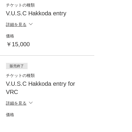
スタッフ：秋庭将之・相馬浩義（八甲田ガイ
チケットの種類
ドクラブ）・外崎正賛成（八甲田ガイドクラ
V.U.S.C Hakkoda entry
ブ）
詳細を見る
スケジュール
4月3日(土)
価格
8:00〜8:15 受付 八甲田山荘内 八甲田ガ
イドクラブ
￥15,000
8:40 ロープウェイ乗車 八甲田ガイドクラ
ブによるツアー
※1dayツアーのため途中合流はできません
のであらかじめご了承ください。
販売終了
※ 天候によりツアーコース、スケジュール
チケットの種類
が変更になる場合がございます。
15:00終了予定
V.U.S.C Hakkoda entry for
VRC
4月5日(日)
詳細を見る
8:40 ロープウェイ乗車 八甲田ガイドクラ
ブによるツアー
価格
13:00 終了予定
￥12,000
参加費：お一人様2日間 ¥15,000- VRC