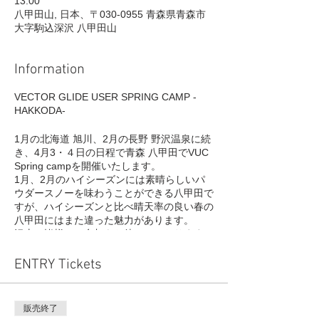
13:00
八甲田山, 日本、〒030-0955 青森県青森市
大字駒込深沢 八甲田山
Information
VECTOR GLIDE USER SPRING CAMP -
HAKKODA-
1月の北海道 旭川、2月の長野 野沢温泉に続
き、4月3・４日の日程で青森 八甲田でVUC
Spring campを開催いたします。
1月、2月のハイシーズンには素晴らしいパ
ウダースノーを味わうことができる八甲田で
すが、ハイシーズンと比べ晴天率の良い春の
八甲田にはまた違った魅力があります。
沢山の皆様のご参加をお待ちしております。
ENTRY Tickets
開催日:2021年4月3日(土)〜4日(日) 2日間
開催場所:青森県 八甲田山
販売終了