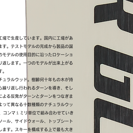
工場で生産しています。国内に工場があ
ます。テストモデルの完成から製品の誕
のモデルの使用目的に沿ったロケーショ
り返します。一つのモデルが出来上がる
す。
チュラルウッド。樹齢何十年もの木が持
ら繰り返し行われるターンを導き、そし
による反発がターンとターンをつなぎま
よって異なる十数種類のナチュラルウッ
し、コンマ１ミリ単位で組み合わせていき
ソール、サイドウォール、トップシート
します。スキーを構成する上で最も大き