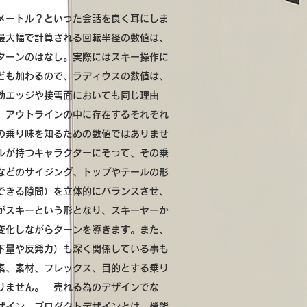
メートル？といった会話を良く耳にしま
最大幅で計算される回転半径の数値は、
ターンのはなし。実際にはスキー操作に
ども加わるので、ラディウスの数値は、
効エッジや接雪面においても同じ理由
、アウトラインの中に存在するそれぞれ
の乗り味を知るための数値ではありませ
ルが持つキャラクターにそって、その乗
などのサイジング、トップやテールの形
できる隙間）を立体的にバランスさせ、
がスキーという形となり、スキーヤーか
変化しながらターンを導きます。また、
下量や反発力）も深く関係している事も
素、素材、フレックス、目的とする乗り
りません。 売れる為のデザインでな
ザイン。プロダクトデザインとは、機能