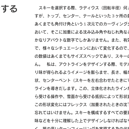
ンする
スキーを選択する際、ラディウス（回転半径）何
すが、トップ、センター、テールといった３ヶ所の
あくまでも角付け角という１次元でのカーヴィング
おいて、そこに加重による沈み込み角やねじれ角な
かなりアバウトな数字でしかありません。また、有
で、様々なシチュエーションにおいて変化するので
の数値はあくまでもサイズスペックであり、スキー
ん。 私は、アウトラインをデザインする際、モデ
り味が得られるようイメージを膨らませ、長さ、幅
状、センターベント（スキーを左右合わせたときに
ラインを導きだします。この、立体化されたライン
ら受ける操作や、雪面から受ける抵抗によって形状
この形状変化にはフレックス（加重されたときの沈
忘れてはいけません。スキーを構成するすべての要
味などを十分に理解した上でデザインしなければな
く、質の高いターンフィーリングを実現する為のデ