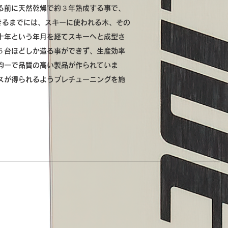
る前に天然乾燥で約３年熟成する事で、
きるまでには、スキーに使われる木、その
十年という年月を経てスキーへと成型さ
５台ほどしか造る事ができず、生産効率
均一で品質の高い製品が作られていま
スが得られるようプレチューニングを施