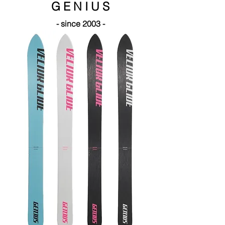
G E N I U S
- since 2003 -