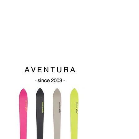
A V E N T U R A
- since 2003 -