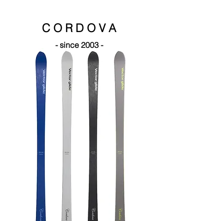
C O R D O V A
- since 2003 -