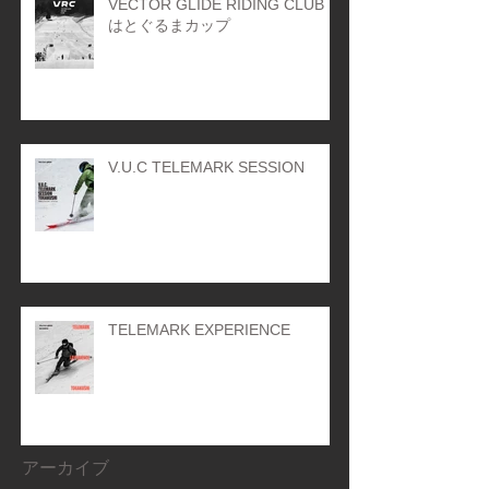
VECTOR GLIDE RIDING CLUB
はとぐるまカップ
V.U.C TELEMARK SESSION
TELEMARK EXPERIENCE
アーカイブ