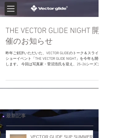
THE VECTOR GLIDE NIGHT 開
催のお知らせ
昨年ご好評いただいた、VECTOR GLIDEのトーク＆スライド
ショーイベント「THE VECTOR GLIDE NIGHT」を今年も開催
します。 今回は写真家・菅沼浩氏を迎え、25–26シーズン
に撮影された未公開作品を多数上映。雪山で生まれた一瞬
の景色や空気、その背景にあるストーリーを、写真ととも
にお届けします。 当日は、菅沼氏に加え、撮影に参加した
ライダーたちも登壇。旅の記憶や撮影時のエピソード、滑
りの裏側などを、それぞれの視点から語ります。 会場から
の質問も交えながら進行する、セッション形式のイベント
です。写真だけでは伝わらない“その場の空気感”を、ぜひ会
場で体感してください。 ENTRY
最新記事
VECTOR GLIDE SUP SUMMER