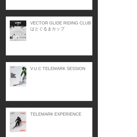
VECTOR GLIDE RIDING CLUB
はとぐるまカップ
V.U.C TELEMARK SESSION
TELEMARK EXPERIENCE