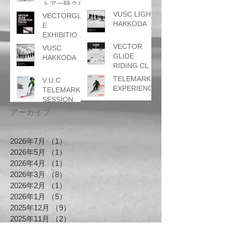
トア一時クロ
ーズのお知ら
VUSC LIGHT
VECTORGLID
せ
HAKKODA
E
EXHIBITION
TOKYO
VECTOR
VUSC
GLIDE
HAKKODA
RIDING CLUB
はとぐるまカ
TELEMARK
V.U.C
ップ
EXPERIENCE
TELEMARK
SESSION
アーカイブ
2026年7月
（1）
1件の記事
2026年5月
（1）
1件の記事
2026年4月
（1）
1件の記事
2026年3月
（8）
8件の記事
2026年2月
（1）
1件の記事
2026年1月
（5）
5件の記事
2025年12月
（9）
9件の記事
2025年11月
（2）
2件の記事