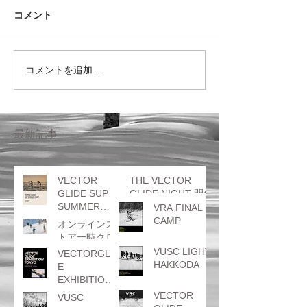
コメント
コメントを追加…
最新記事
VECTOR
THE VECTOR
GLIDE SUP
GLIDE NIGHT 開催
SUMMER
のお知らせ
VRA FINAL
CAMP
CAMP
オンラインス
トア一時クロ
ーズのお知ら
VUSC LIGHT
VECTORGLID
せ
HAKKODA
E
EXHIBITION
TOKYO
VECTOR
VUSC