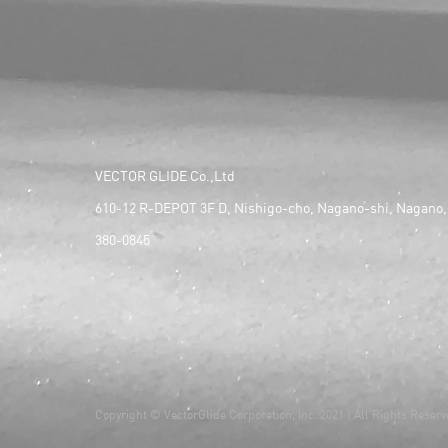
VECTOR GLIDE Co.,Ltd
610-12 R-DEPOT 3F D, Nishigo-cho, Nagano-shi, Nagano,
380-0845
Copyright © VectorGlide Corporation, Inc. 2021 | All Rights Reserv