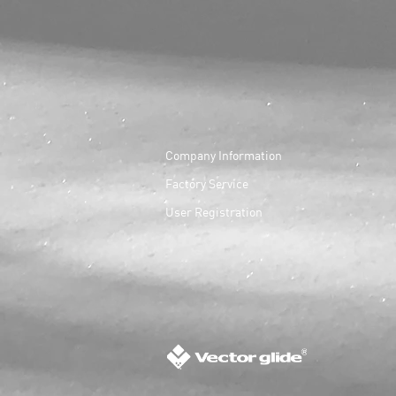
Company Information
​Factory Service
User Registration