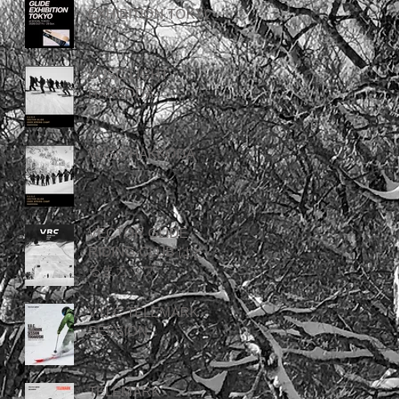
EXHIBITION TOKYO
VUSC LIGHT
HAKKODA
VUSC HAKKODA
VECTOR GLIDE
RIDING CLUB はとぐ
るまカップ
V.U.C TELEMARK
SESSION
TELEMARK