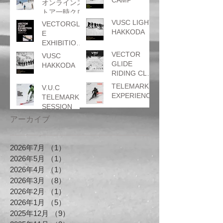
オンラインス
トア一時クロ
ーズのお知ら
VUSC LIGHT
VECTORGLID
せ
HAKKODA
E
EXHIBITION
TOKYO
VECTOR
VUSC
GLIDE
HAKKODA
RIDING CLUB
はとぐるまカ
TELEMARK
V.U.C
ップ
EXPERIENCE
TELEMARK
SESSION
アーカイブ
2026年7月
（1）
1件の記事
2026年5月
（1）
1件の記事
2026年4月
（1）
1件の記事
2026年3月
（8）
8件の記事
2026年2月
（1）
1件の記事
2026年1月
（5）
5件の記事
2025年12月
（9）
9件の記事