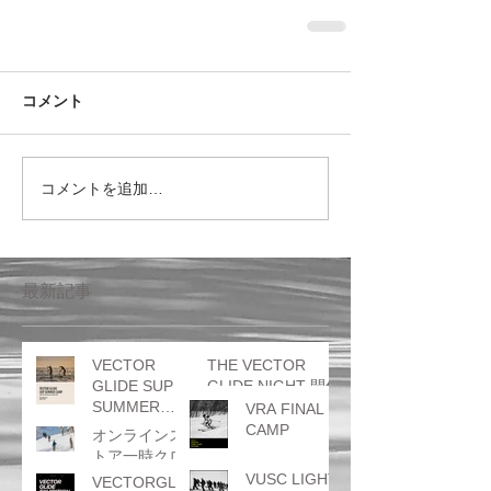
コメント
コメントを追加…
最新記事
VECTOR
THE VECTOR
GLIDE SUP
GLIDE NIGHT 開催
SUMMER
のお知らせ
VRA FINAL
CAMP
CAMP
オンラインス
トア一時クロ
ーズのお知ら
VUSC LIGHT
VECTORGLID